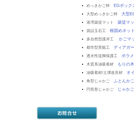
EGボック
めっきかご枠
大型E
大型めっきかご枠
築堤マ
港湾築堤マット
根固めネッ
袋詰玉石工
かごマ
多自然型護岸工
ディアガ
都市型景観工
ポラメ
透水性堤脚保護工
もりの
木質系油吸着材
オ
油吸着材/土壌改良材
ふとんか
角型じゃかご
じゃか
円筒形じゃかご