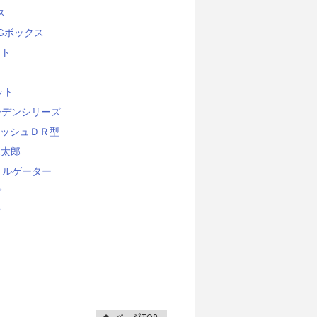
ス
Gボックス
ット
ト
ット
ーデンシリーズ
ッシュＤＲ型
木太郎
イルゲーター
ご
ご