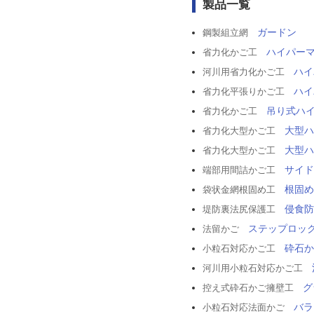
製品一覧
ガードン
鋼製組立網
ハイパー
省力化かご工
ハイ
河川用省力化かご工
ハイ
省力化平張りかご工
吊り式ハ
省力化かご工
大型ハ
省力化大型かご工
大型ハ
省力化大型かご工
サイド
端部用間詰かご工
根固め
袋状金網根固め工
侵食防
堤防裏法尻保護工
ステップロッ
法留かご
砕石か
小粒石対応かご工
河川用小粒石対応かご工
グ
控え式砕石かご擁壁工
バラ
小粒石対応法面かご