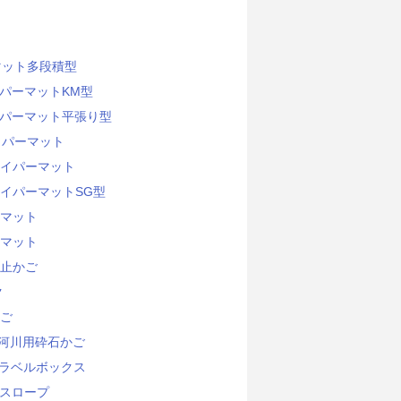
マット多段積型
パーマットKM型
パーマット平張り型
イパーマット
イパーマット
イパーマットSG型
マット
マット
止かご
ク
ご
河川用砕石かご
ラベルボックス
スロープ