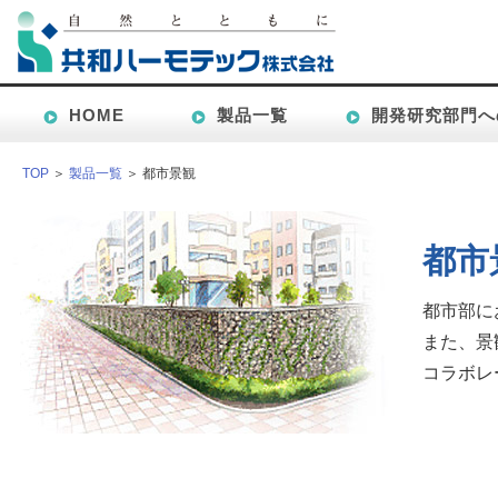
HOME
製品一覧
開発研究部門へ
TOP
＞
製品一覧
＞ 都市景観
都市
都市部に
また、景
コラボレ