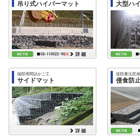
吊り式ハイパーマット
大型ハ
端部用間詰かご工
堤防裏法尻
サイドマット
侵食防