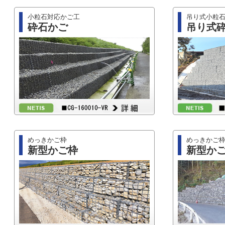
小粒石対応かご工
吊り式小粒
砕石かご
吊り式
めっきかご枠
めっきかご
新型かご枠
新型か