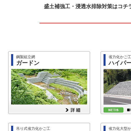
盛土補強工・浸透水排除対策はコチ
鋼製組立網
省力化かご
ガードン
ハイパ
吊り式省力化かご工
省力化大型