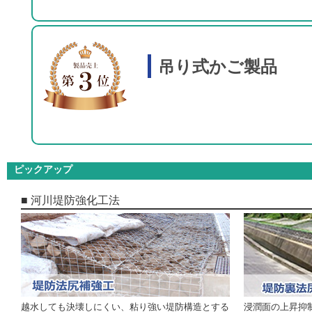
吊り式かご製品
ピックアップ
■ 河川堤防強化工法
越水しても決壊しにくい、粘り強い堤防構造とする
浸潤面の上昇抑