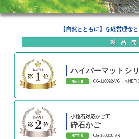
【自然とともに】を経営理念と
製 品 売
ハイパーマットシ
CG-110022-VG（※N
小粒石対応かご工
砕石かご
CG-160010-VR