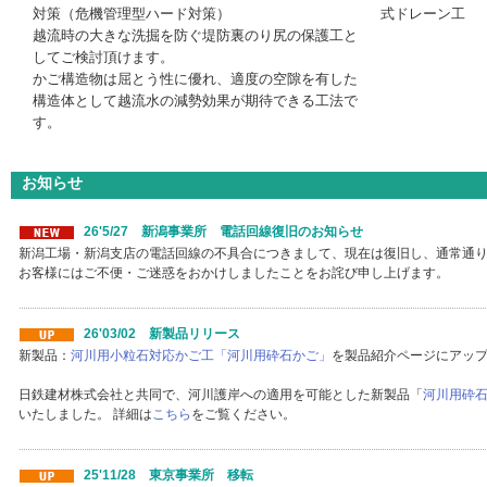
対策（危機管理型ハード対策）
式ドレーン工
越流時の大きな洗掘を防ぐ堤防裏のり尻の保護工と
してご検討頂けます。
かご構造物は屈とう性に優れ、適度の空隙を有した
構造体として越流水の減勢効果が期待できる工法で
す。
お知らせ
26'5/27 新潟事業所 電話回線復旧のお知らせ
新潟工場・新潟支店の電話回線の不具合につきまして、現在は復旧し、通常通
お客様にはご不便・ご迷惑をおかけしましたことをお詫び申し上げます。
26'03/02 新製品リリース
新製品：
河川用小粒石対応かご工「河川用砕石かご」
を製品紹介ページにアッ
日鉄建材株式会社と共同で、河川護岸への適用を可能とした新製品「
河川用砕
いたしました。 詳細は
こちら
をご覧ください。
25'11/28 東京事業所 移転