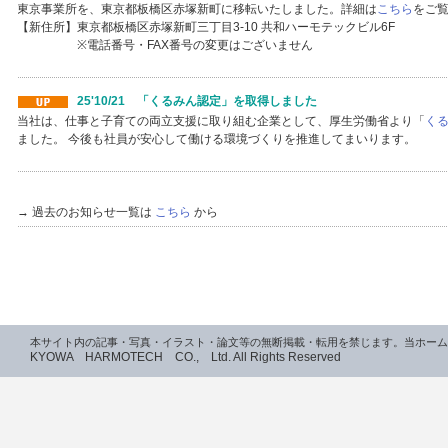
東京事業所を、東京都板橋区赤塚新町に移転いたしました。詳細は
こちら
をご
【新住所】東京都板橋区赤塚新町三丁目3-10 共和ハーモテックビル6F
※電話番号・FAX番号の変更はございません
25'10/21 「くるみん認定」を取得しました
当社は、仕事と子育ての両立支援に取り組む企業として、厚生労働省より「
く
ました。 今後も社員が安心して働ける環境づくりを推進してまいります。
→ 過去のお知らせ一覧は
こちら
から
本サイト内の記事・写真・イラスト・論文等の無断掲載・転用を禁じます。当ホーム
KYOWA HARMOTECH CO., Ltd. All Rights Reserved