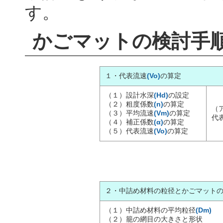
す。
かごマットの検討手
１・代表流速
(Vo)
の算定
（１）設計水深
(Hd)
の設定
（２）粗度係数
(n)
の算定
（
（３）平均流速
(Vm)
の算定
代
（４）補正係数
(α)
の算定
（５）代表流速
(Vo)
の算定
２・中詰め材料の粒径とかごマット
（１）中詰め材料の平均粒径
(Dm)
（２）籠の網目の大きさと形状