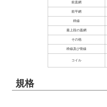
前直網
前平網
枠線
最上段の蓋網
その他
枠線及び骨線
コイル
規格