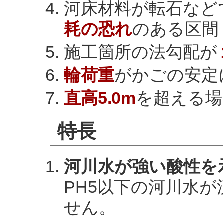
河床材料が転石など
耗の恐れ
のある区間
施工箇所の法勾配が
輪荷重
がかごの安定
直高5.0m
を超える場
特長
河川水が強い酸性を
PH5以下の河川水
せん。