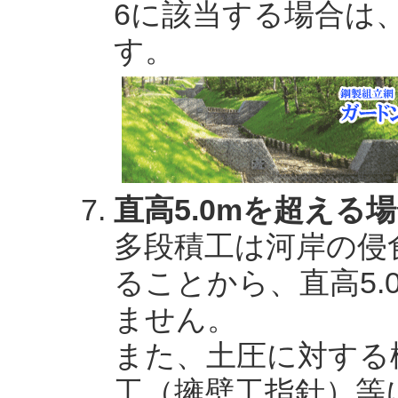
6に該当する場合は
す。
直高5.0mを超える
多段積工は河岸の侵
ることから、直高5
ません。
また、土圧に対する
工（擁壁工指針）等