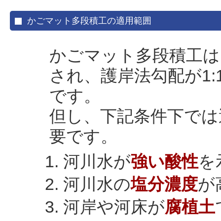
かごマット多段積工の適用範囲
かごマット多段積工は
され、護岸法勾配が1:
です。
但し、下記条件下では
要です。
河川水が
強い酸性
を
河川水の
塩分濃度
が
河岸や河床が
腐植土