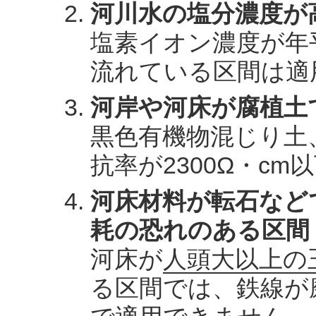
河川水の塩分濃度が
塩素イオン濃度が年平
流れている区間は適
河岸や河床が腐植土
黒色有機物混じり土
抗率が2300Ω・c
河床材料が転石など
耗の恐れのある区間
河床が
人頭大以上の
る区間では、鉄線が