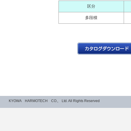
区分
多段積
KYOWA HARMOTECH CO., Ltd. All Rights Reserved