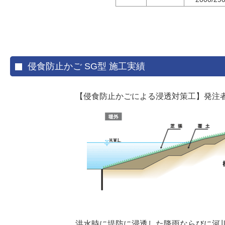
侵食防止かご SG型 施工実績
【侵食防止かごによる浸透対策工】発注者
洪水時に堤防に浸透した降雨ならびに河