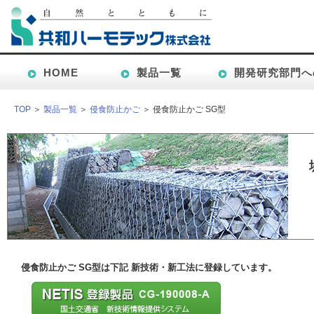
HOME
製品一覧
開発研究部門へ
TOP
＞
製品一覧
＞
侵食防止かご
＞ 侵食防止かご SG型
侵食防止かご SG型は下記 新技術・新工法に登録しています。